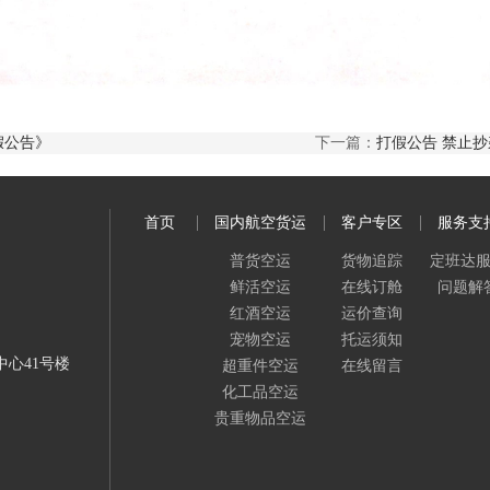
假公告》
下一篇：
打假公告 禁止抄
首页
国内航空货运
客户专区
服务支
普货空运
货物追踪
定班达
鲜活空运
在线订舱
问题解
红酒空运
运价查询
宠物空运
托运须知
中心41号楼
超重件空运
在线留言
化工品空运
贵重物品空运